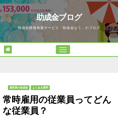
Skip
to
助成金ブログ
content
助成金情報検索サービス「助成金なう」のブログ
雇用系の助成金
よくある質問
常時雇用の従業員ってどん
な従業員？