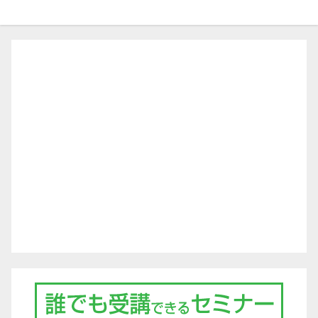
ゲ
ー
シ
ョ
ン