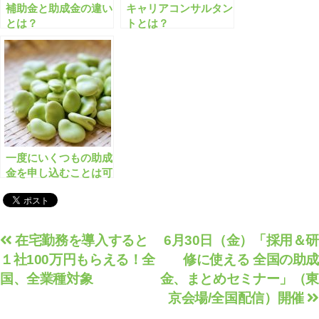
補助金と助成金の違い
キャリアコンサルタン
とは？
トとは？
一度にいくつもの助成
金を申し込むことは可
能ですか？
投
在宅勤務を導入すると
6月30日（金）「採用＆研
１社100万円もらえる！全
修に使える 全国の助成
稿
国、全業種対象
金、まとめセミナー」（東
ナ
京会場/全国配信）開催
ビ