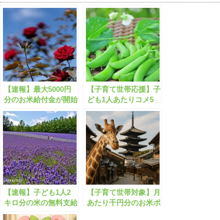
【速報】最大5000円
【子育て世帯応援】子
分のお米給付金が開始
ども1人あたりコメ5
します！
キロが支給されます！
【速報】子ども1人2
【子育て世帯対象】月
キロ分の米の無料支給
あたり千円分のお米ポ
が開始します！
イントがもらえます！