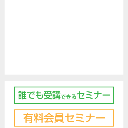
シ
ョ
ン