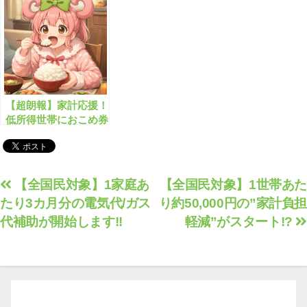
【超朗報】家計応援！
低所得世帯におこめ券
4,400円分を配布！
投
【全国民対象】1家庭あ
【全国民対象】1世帯あた
たり3カ月分の電気代/ガス
り約50,000円の”家計負担
稿
代補助が開始します!!
軽減”がスタート!?
ナ
ビ
ゲ
ー