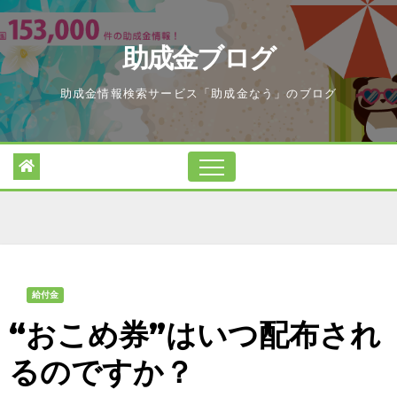
Skip
to
助成金ブログ
content
助成金情報検索サービス「助成金なう」のブログ
給付金
“おこめ券”はいつ配布され
るのですか？