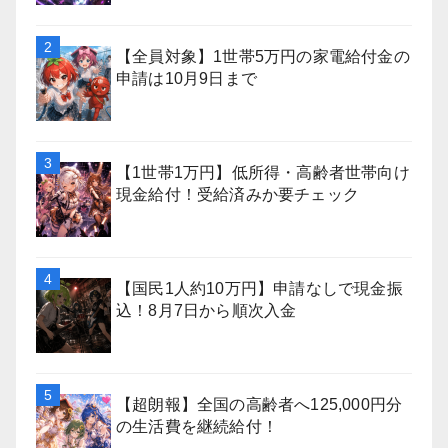
【全員対象】1世帯5万円の家電給付金の
申請は10月9日まで
【1世帯1万円】低所得・高齢者世帯向け
現金給付！受給済みか要チェック
【国民1人約10万円】申請なしで現金振
込！8月7日から順次入金
【超朗報】全国の高齢者へ125,000円分
の生活費を継続給付！