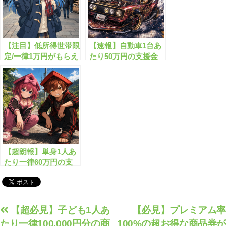
【注目】低所得世帯限
【速報】自動車1台あ
定/一律1万円がもらえ
たり50万円の支援金
る物価高騰対策給付
が始まります！
金！
【超朗報】単身1人あ
たり一律60万円の支
援金がもらえます！
投
【超必見】子ども1人あ
【必見】プレミアム率
たり一律100,000円分の商
100%の超お得な商品券が