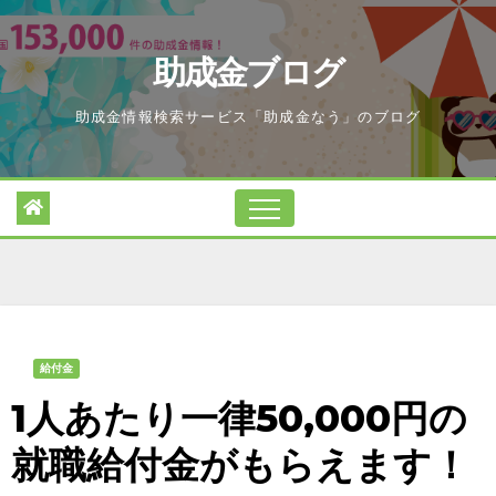
Skip
to
助成金ブログ
content
助成金情報検索サービス「助成金なう」のブログ
給付金
1人あたり一律50,000円の
就職給付金がもらえます！