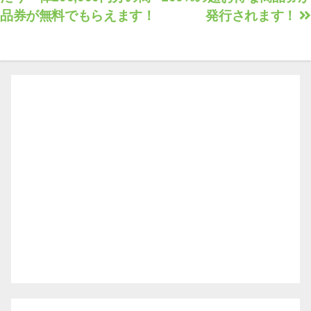
稿
品券が無料でもらえます！
発行されます！
ナ
ビ
ゲ
ー
シ
ョ
ン