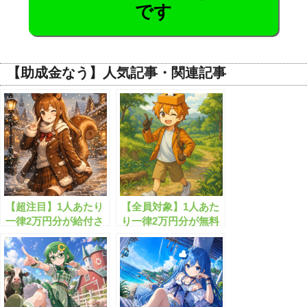
です
【助成金なう】人気記事・関連記事
【超注目】1人あたり
【全員対象】1人あた
一律2万円分が給付さ
り一律2万円分が無料
れまし!!
配布されます！