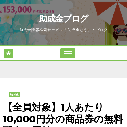
Skip
to
助成金ブログ
content
助成金情報検索サービス「助成金なう」のブログ
給付金
【全員対象】1人あたり
10,000円分の商品券の無料