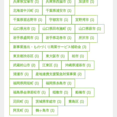
兵庫県宝塚市
(1)
兵庫県西脇市
(1)
加須市
(1)
北海道中川町
(1)
千葉県浦安市
(1)
千葉県習志野市
(1)
宇都宮市
(1)
宜野湾市
(1)
山口県光市
(1)
山口県田布施町
(1)
山口県萩市
(1)
岩手県盛岡市
(1)
岩手県花巻市
(1)
所沢市
(1)
新事業進出・ものづくり商業サービス補助金
(3)
東京都渋谷区
(1)
東大阪市
(1)
柏市
(1)
武蔵村山市
(2)
江東区
(1)
沖縄県浦添市
(1)
清瀬市
(1)
産地連携支援緊急対策事業
(2)
福岡県岡垣町
(1)
福岡県糸島市
(1)
福島県会津若松市
(1)
稲敷市
(1)
船橋市
(1)
苅田町
(1)
茨城県常総市
(1)
豊島区
(1)
阿見町
(1)
鶴ヶ島市
(1)