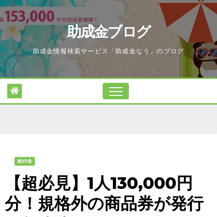
Skip
to
助成金ブログ
content
助成金情報検索サービス「助成金なう」のブログ
給付金
【超必見】1人130,000円
分！規格外の商品券が発行