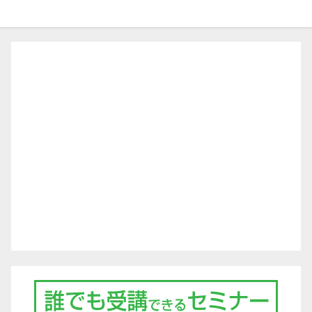
ゲ
ー
シ
ョ
ン