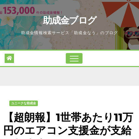
Skip
to
助成金ブログ
content
助成金情報検索サービス「助成金なう」のブログ
ユニークな助成金
【超朗報】1世帯あたり11万
円のエアコン支援金が支給