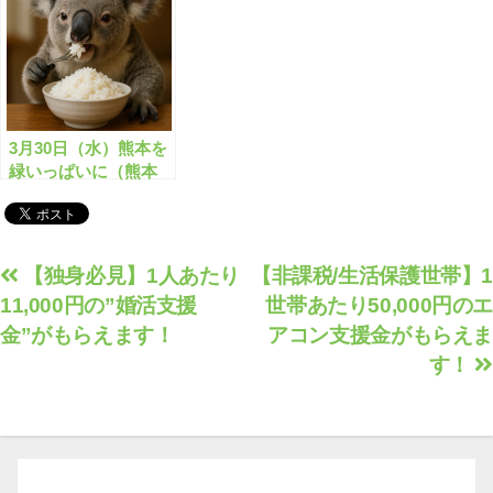
3月30日（水）熊本を
緑いっぱいに（熊本
県）
投
【独身必見】1人あたり
【非課税/生活保護世帯】1
11,000円の”婚活支援
世帯あたり50,000円のエ
稿
金”がもらえます！
アコン支援金がもらえま
ナ
す！
ビ
ゲ
ー
シ