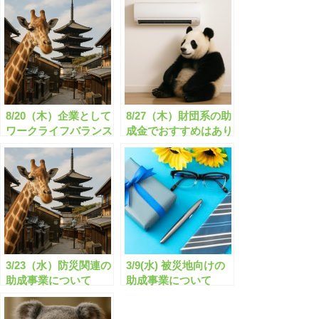
8/20（木）企業として
8/27（木）財団系の助
ワークライフバランス
成金でおすすめはあり
の推進に取り組みたい
ますか？
のですが、何か良い助
成金等ありますか？
3/23（水）防災関連の
3/9(水) 被災地向けの
助成事業について
助成事業について