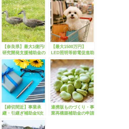
【奈良県】最大1億円/
【最大1500万円】
研究開発支援補助金の
LED照明等節電促進助
申請サポートはこち
成金の申請サポートは
ら！
こちら！
【締切間近】事業承
連携版ものづくり・事
継・引継ぎ補助金9次
業再構築補助金の申請
(最大800万円)の申請
サポートはこちら！最
サポートはこちら！
大1億円/全国