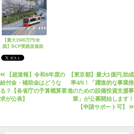
【最大1500万円/全
国】BCP実践促進助
成金の申請サポートは
こちら！
投
【超速報】令和8年度の
【東京都】最大1億円,助成
給付金・補助金はどうな
率4/5！「躍進的な事業推
稿
る？【各省庁の予算概算要
進のための設備投資支援事
ナ
求が公表】
業」が公募開始します！
ビ
【申請サポート可】
ゲ
ー
シ