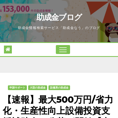
Skip
to
助成金ブログ
content
助成金情報検索サービス「助成金なう」のブログ
申請サポート
大型の助成金
設備系の助成金
【速報】最大500万円/省力
化・生産性向上設備投資支