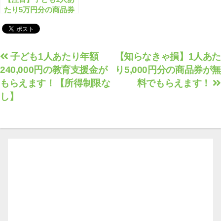
たり5万円分の商品券
がもらえる
投
子ども1人あたり年額
【知らなきゃ損】1人あた
240,000円の教育支援金が
り5,000円分の商品券が無
稿
もらえます！【所得制限な
料でもらえます！
ナ
し】
ビ
ゲ
ー
シ
ョ
ン