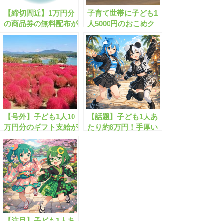
【締切間近】1万円分
子育て世帯に子ども1
の商品券の無料配布が
人5000円のおこめク
実施中！忘れずに申し
ーポンが実施中です！
込もう！
所得制限なし
【号外】子ども1人10
【話題】子ども1人あ
万円分のギフト支給が
たり約6万円！手厚い
開始します！
子育て支援とは？
【注目】子ども1人あ