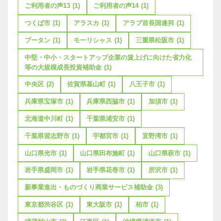
ご利用者の声13
(1)
ご利用者の声14
(1)
つくば市
(1)
アラスカ
(1)
アラブ首長国連邦
(1)
ブータン
(1)
モーリシャス
(1)
三重県松阪市
(1)
中堅・中小・スタートアップ企業の賃上げに向けた省力化
等の大規模成長投資補助金
(1)
中央区
(2)
佐賀県基山町
(1)
八王子市
(1)
兵庫県宝塚市
(1)
兵庫県西脇市
(1)
加須市
(1)
北海道中川町
(1)
千葉県浦安市
(1)
千葉県習志野市
(1)
宇都宮市
(1)
宜野湾市
(1)
山口県光市
(1)
山口県田布施町
(1)
山口県萩市
(1)
岩手県盛岡市
(1)
岩手県花巻市
(1)
所沢市
(1)
新事業進出・ものづくり商業サービス補助金
(3)
東京都渋谷区
(1)
東大阪市
(1)
柏市
(1)