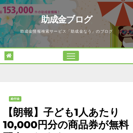
Skip
to
助成金ブログ
content
助成金情報検索サービス「助成金なう」のブログ
給付金
【朗報】子ども1人あたり
10,000円分の商品券が無料