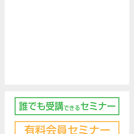
ー
シ
ョ
ン