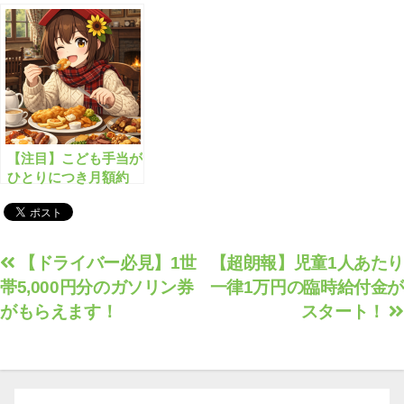
の”神の子給付金”が
れます！
始まります！
【注目】こども手当が
ひとりにつき月額約
40,000円にアップされ
ました！
投
【ドライバー必見】1世
【超朗報】児童1人あたり
帯5,000円分のガソリン券
一律1万円の臨時給付金が
稿
がもらえます！
スタート！
ナ
ビ
ゲ