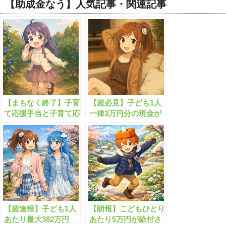
【助成金なう】人気記事・関連記事
【まもなく終了】子育
【超必見】子ども1人
て応援手当と子育て応
一律3万円分の現金が
援特別手当、あわせて
もらえます！
4万円が支給されま
す！！
【超速報】子ども1人
【朗報】こどもひとり
あたり最大382万円
あたり5万円が給付さ