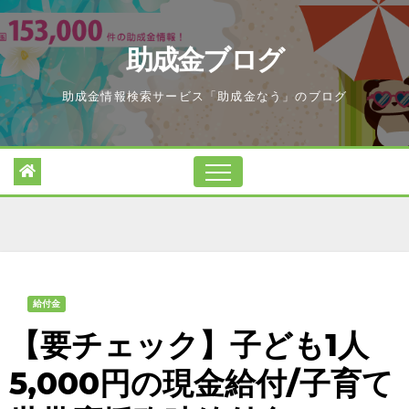
Skip
to
助成金ブログ
content
助成金情報検索サービス「助成金なう」のブログ
給付金
【要チェック】子ども1人
5,000円の現金給付/子育て