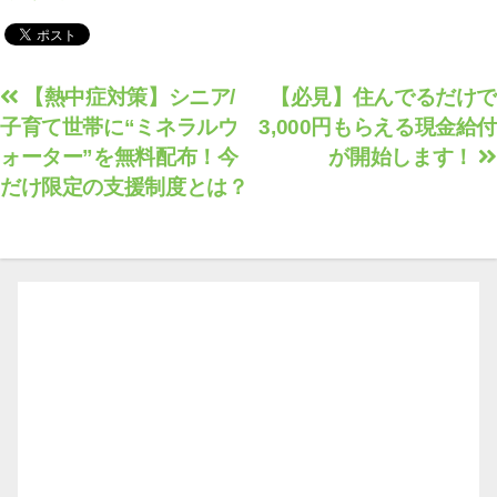
援金がもらえます！
投
【熱中症対策】シニア/
【必見】住んでるだけで
子育て世帯に“ミネラルウ
3,000円もらえる現金給付
稿
ォーター”を無料配布！今
が開始します！
ナ
だけ限定の支援制度とは？
ビ
ゲ
ー
シ
ョ
ン