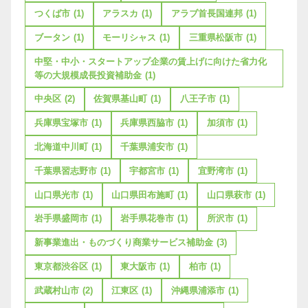
つくば市
(1)
アラスカ
(1)
アラブ首長国連邦
(1)
ブータン
(1)
モーリシャス
(1)
三重県松阪市
(1)
中堅・中小・スタートアップ企業の賃上げに向けた省力化
等の大規模成長投資補助金
(1)
中央区
(2)
佐賀県基山町
(1)
八王子市
(1)
兵庫県宝塚市
(1)
兵庫県西脇市
(1)
加須市
(1)
北海道中川町
(1)
千葉県浦安市
(1)
千葉県習志野市
(1)
宇都宮市
(1)
宜野湾市
(1)
山口県光市
(1)
山口県田布施町
(1)
山口県萩市
(1)
岩手県盛岡市
(1)
岩手県花巻市
(1)
所沢市
(1)
新事業進出・ものづくり商業サービス補助金
(3)
東京都渋谷区
(1)
東大阪市
(1)
柏市
(1)
武蔵村山市
(2)
江東区
(1)
沖縄県浦添市
(1)