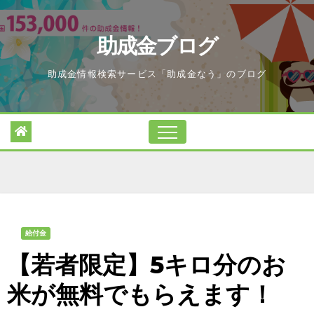
Skip
to
助成金ブログ
content
助成金情報検索サービス「助成金なう」のブログ
給付金
【若者限定】5キロ分のお
米が無料でもらえます！