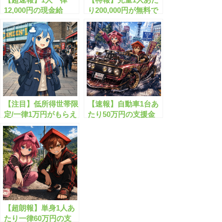
12,000円の現金給
り200,000円が無料で
付！”くらし応援給付
もらえます！
金”がついにスタート
【注目】低所得世帯限
【速報】自動車1台あ
定/一律1万円がもらえ
たり50万円の支援金
る物価高騰対策給付
が始まります！
金！
【超朗報】単身1人あ
たり一律60万円の支