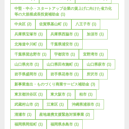
中堅・中小・スタートアップ企業の賃上げに向けた省力化
等の大規模成長投資補助金
(1)
中央区
(2)
佐賀県基山町
(1)
八王子市
(1)
兵庫県宝塚市
(1)
兵庫県西脇市
(1)
加須市
(1)
北海道中川町
(1)
千葉県浦安市
(1)
千葉県習志野市
(1)
宇都宮市
(1)
宜野湾市
(1)
山口県光市
(1)
山口県田布施町
(1)
山口県萩市
(1)
岩手県盛岡市
(1)
岩手県花巻市
(1)
所沢市
(1)
新事業進出・ものづくり商業サービス補助金
(3)
東京都渋谷区
(1)
東大阪市
(1)
柏市
(1)
武蔵村山市
(2)
江東区
(1)
沖縄県浦添市
(1)
清瀬市
(1)
産地連携支援緊急対策事業
(2)
福岡県岡垣町
(1)
福岡県糸島市
(1)