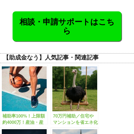
相談・申請サポートはこち
ら
【助成金なう】人気記事・関連記事
補助率100%！上限額
70万円補助／住宅や
約4000万！産油・産
マンションを省エネ化
ガス国との連携を支援
しよう