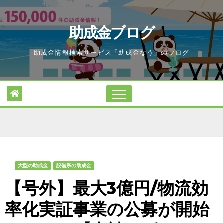
Skip
to
助成金ブログ
content
助成金情報検索サービス「助成金なう」のブログ
大型の助成金
設備系の助成金
【号外】最大3億円/物流効
率化実証事業の公募が開始