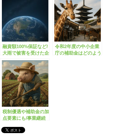
します！
融資額100%保証など/
令和2年度の中小企業
大雨で被害を受けた企
庁の補助金はどのよう
業を支援します
なものがありますか？
税制優遇や補助金の加
点要素にも/事業継続
力強化計画とは？