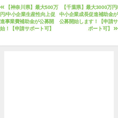
投
【神奈川県】最大500万
【千葉県】最大3000万円/
円/中小企業生産性向上促
中小企業成長促進補助金が
稿
進事業費補助金が公募開
公募開始します！【申請サ
ナ
始！【申請サポート可】
ポート可】
ビ
ゲ
ー
シ
ョ
ン