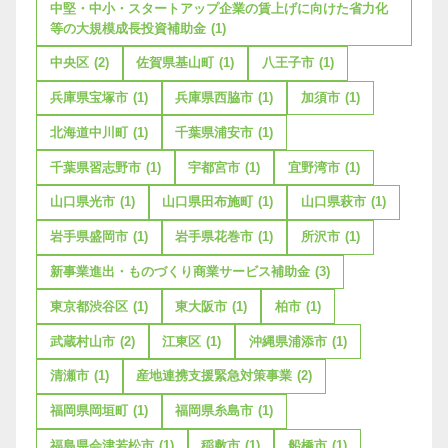
中堅・中小・スタートアップ企業の賃上げに向けた省力化
等の大規模成長投資補助金
(1)
中央区
(2)
佐賀県基山町
(1)
八王子市
(1)
兵庫県宝塚市
(1)
兵庫県西脇市
(1)
加須市
(1)
北海道中川町
(1)
千葉県浦安市
(1)
千葉県習志野市
(1)
宇都宮市
(1)
宜野湾市
(1)
山口県光市
(1)
山口県田布施町
(1)
山口県萩市
(1)
岩手県盛岡市
(1)
岩手県花巻市
(1)
所沢市
(1)
新事業進出・ものづくり商業サービス補助金
(3)
東京都渋谷区
(1)
東大阪市
(1)
柏市
(1)
武蔵村山市
(2)
江東区
(1)
沖縄県浦添市
(1)
清瀬市
(1)
産地連携支援緊急対策事業
(2)
福岡県岡垣町
(1)
福岡県糸島市
(1)
福島県会津若松市
(1)
稲敷市
(1)
船橋市
(1)