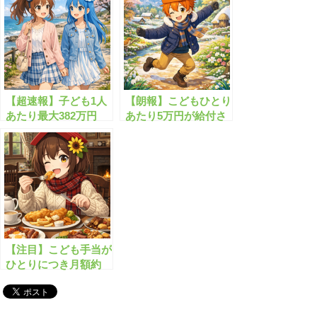
す！！
【超速報】子ども1人
【朗報】こどもひとり
あたり最大382万円
あたり5万円が給付さ
の”神の子給付金”が
れます！
始まります！
【注目】こども手当が
ひとりにつき月額約
40,000円にアップされ
ました！