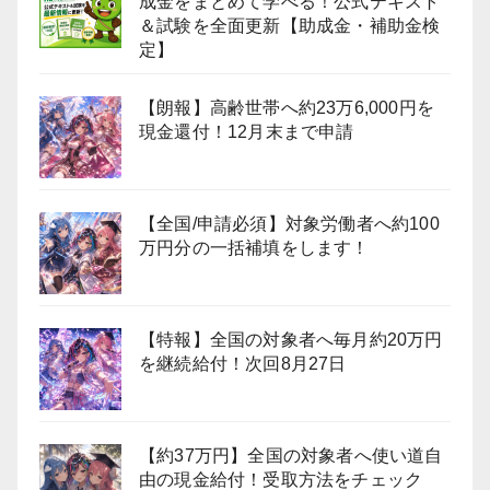
成金をまとめて学べる！公式テキスト
＆試験を全面更新【助成金・補助金検
定】
【朗報】高齢世帯へ約23万6,000円を
現金還付！12月末まで申請
【全国/申請必須】対象労働者へ約100
万円分の一括補填をします！
【特報】全国の対象者へ毎月約20万円
を継続給付！次回8月27日
【約37万円】全国の対象者へ使い道自
由の現金給付！受取方法をチェック