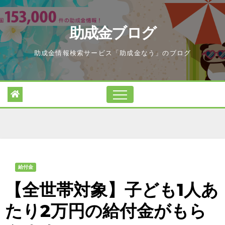
Skip
to
助成金ブログ
content
助成金情報検索サービス「助成金なう」のブログ
給付金
【全世帯対象】子ども1人あ
たり2万円の給付金がもら