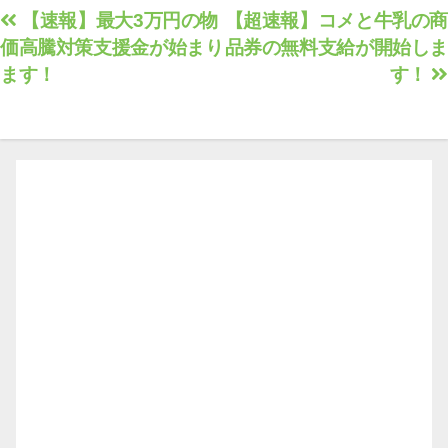
投
【速報】最大3万円の物
【超速報】コメと牛乳の商
価高騰対策支援金が始まり
品券の無料支給が開始しま
稿
ます！
す！
ナ
ビ
ゲ
ー
シ
ョ
ン