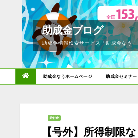
Skip
to
content
助成金ブログ
助成金情報検索サービス「助成金なう」
助成金なうホームページ
助成金セミナー
給付金
【号外】所得制限な