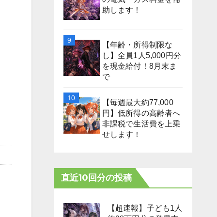
助します！
【年齢・所得制限な
し】全員1人5,000円分
を現金給付！8月末ま
で
【毎週最大約77,000
円】低所得の高齢者へ
非課税で生活費を上乗
せします！
直近10回分の投稿
【超速報】子ども1人