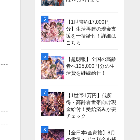
【1世帯約17,000円
分】生活再建の現金支
援を一括給付！詳細は
こちら
【超朗報】全国の高齢
者へ125,000円分の生
活費を継続給付！
【1世帯1万円】低所
得・高齢者世帯向け現
金給付！受給済みか要
チェック
【全日本/全家族】8月
の電気・ガス料金を補