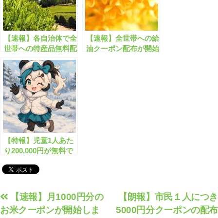
【速報】各自治体で全
【速報】全世帯への給
世帯への特産品無料配
油クーポン配布が開始
布が開始します！
します！
【特報】児童1人あた
り200,000円が無料で
もらえます！
投
【速報】月1000円分の
【朗報】市民１人につき
お米クーポンが開始しま
5000円分クーポンの配布
稿