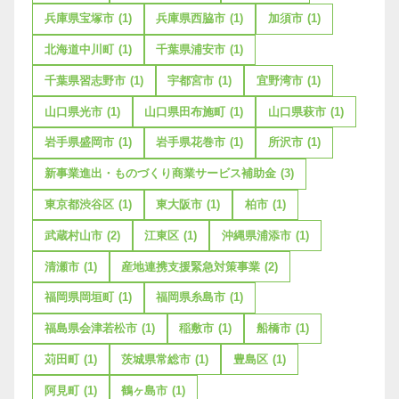
兵庫県宝塚市
(1)
兵庫県西脇市
(1)
加須市
(1)
北海道中川町
(1)
千葉県浦安市
(1)
千葉県習志野市
(1)
宇都宮市
(1)
宜野湾市
(1)
山口県光市
(1)
山口県田布施町
(1)
山口県萩市
(1)
岩手県盛岡市
(1)
岩手県花巻市
(1)
所沢市
(1)
新事業進出・ものづくり商業サービス補助金
(3)
東京都渋谷区
(1)
東大阪市
(1)
柏市
(1)
武蔵村山市
(2)
江東区
(1)
沖縄県浦添市
(1)
清瀬市
(1)
産地連携支援緊急対策事業
(2)
福岡県岡垣町
(1)
福岡県糸島市
(1)
福島県会津若松市
(1)
稲敷市
(1)
船橋市
(1)
苅田町
(1)
茨城県常総市
(1)
豊島区
(1)
阿見町
(1)
鶴ヶ島市
(1)