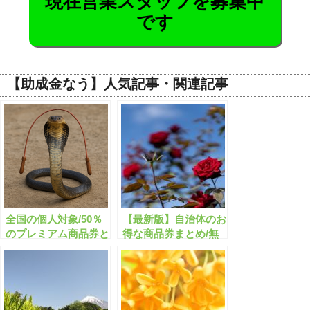
現在営業スタッフを募集中
です
【助成金なう】人気記事・関連記事
全国の個人対象/50％
【最新版】自治体のお
のプレミアム商品券と
得な商品券まとめ/無
は？
料配布・50%プレミア
ム など