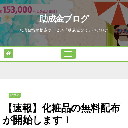
Skip
to
助成金ブログ
content
助成金情報検索サービス「助成金なう」のブログ
給付金
【速報】化粧品の無料配布
が開始します！