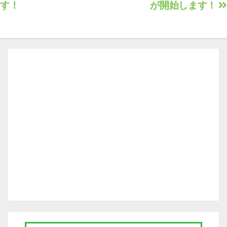
す！
が開始します！
ナ
ビ
ゲ
ー
シ
ョ
ン