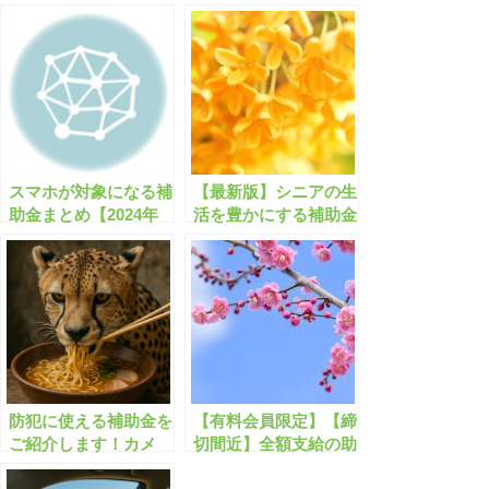
スマホが対象になる補
【最新版】シニアの生
助金まとめ【2024年
活を豊かにする補助金
版】
まとめ スマホ/自動車/
エアコン/予防接種な
ど
防犯に使える補助金を
【有料会員限定】【締
ご紹介します！カメ
切間近】全額支給の助
ラ/電話/防犯グッズ/闇
成金・補助金のまとめ