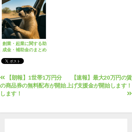
バイト
【2023年2月版】
創業・起業に関する助
成金・補助金のまとめ
【有料会員限定】
投
【朗報】1世帯1万円分
【速報】最大20万円の賃
の商品券の無料配布が開始
上げ支援金が開始します！
稿
します！
ナ
ビ
ゲ
ー