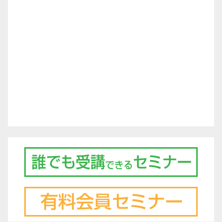
シ
ョ
ン