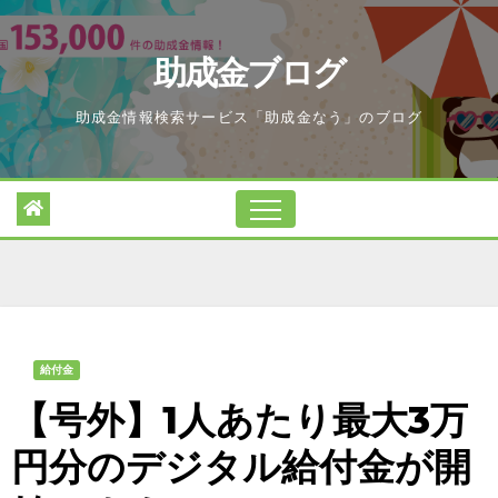
Skip
to
助成金ブログ
content
助成金情報検索サービス「助成金なう」のブログ
給付金
【号外】1人あたり最大3万
円分のデジタル給付金が開