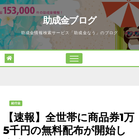
Skip
to
助成金ブログ
content
助成金情報検索サービス「助成金なう」のブログ
給付金
【速報】全世帯に商品券1万
5千円の無料配布が開始し