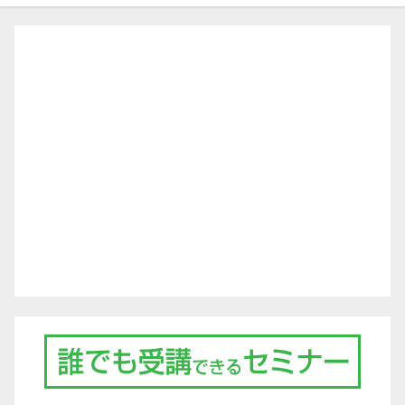
ゲ
ー
シ
ョ
ン