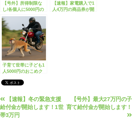
【号外】所得制限な
【速報】家電購入で1
し/各個人に5000円の
人4万円の商品券が開
クーポン配布が開始し
始します！
ます！
子育て世帯に子ども1
人5000円のおこめク
ーポンが実施中です！
所得制限なし
投
【速報】冬の緊急支援
【号外】最大27万円の子
給付金が開始します！1世
育て給付金が開始します！
稿
帯3万円
ナ
ビ