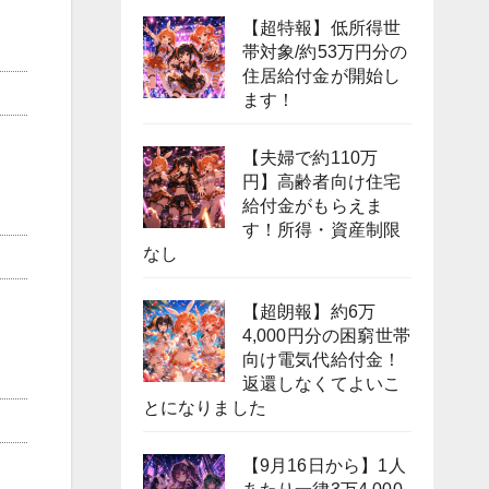
【超特報】低所得世
帯対象/約53万円分の
住居給付金が開始し
ます！
【夫婦で約110万
円】高齢者向け住宅
給付金がもらえま
す！所得・資産制限
なし
【超朗報】約6万
4,000円分の困窮世帯
向け電気代給付金！
返還しなくてよいこ
とになりました
【9月16日から】1人