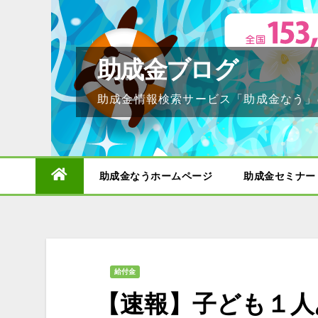
Skip
to
content
助成金ブログ
助成金情報検索サービス「助成金なう」
助成金なうホームページ
助成金セミナー
給付金
【速報】子ども１人