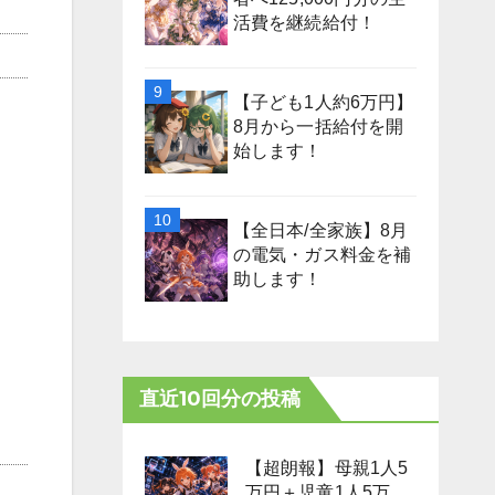
活費を継続給付！
【子ども1人約6万円】
8月から一括給付を開
始します！
【全日本/全家族】8月
の電気・ガス料金を補
助します！
直近10回分の投稿
【超朗報】母親1人5
万円＋児童1人5万