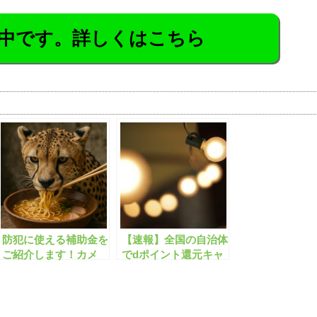
中です。詳しくはこちら
防犯に使える補助金を
【速報】全国の自治体
ご紹介します！カメ
でdポイント還元キャ
ラ/電話/防犯グッズ/闇
ンペーンが開始しま
バイト
す！