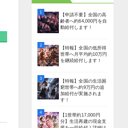
【申請不要】全国の高
齢者へ約64,000円を自
動給付します！
【特報】全国の低所得
世帯へ月平均約10万円
を継続給付します！
【特報】全国の生活困
窮世帯へ約9万円の追
加給付が実施されま
す！
【1世帯約17,000円
分】生活再建の現金支
援を一括給付！詳細は