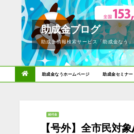
Skip
to
content
助成金ブログ
助成金情報検索サービス「助成金なう」
助成金なうホームページ
助成金セミナー
給付金
【号外】全市民対象