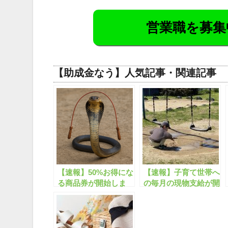
営業職を募集
【助成金なう】人気記事・関連記事
【速報】50%お得にな
【速報】子育て世帯へ
る商品券が開始しま
の毎月の現物支給が開
す！
始します！