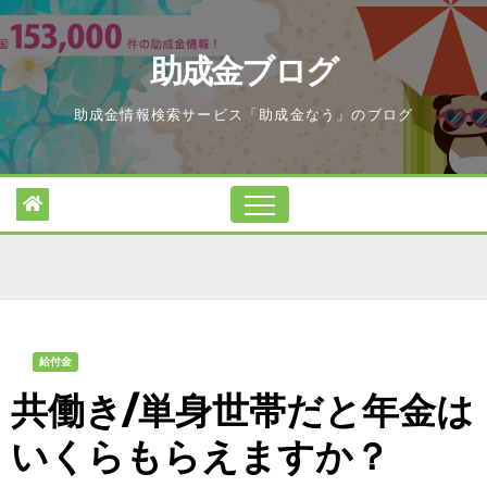
Skip
to
助成金ブログ
content
助成金情報検索サービス「助成金なう」のブログ
給付金
共働き/単身世帯だと年金は
いくらもらえますか？