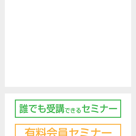
ー
シ
ョ
ン