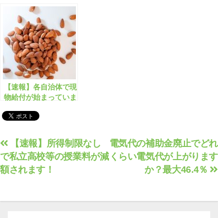
料会員限定】
め 全393件【2022年度
冬版】【有料会員限
定】
【速報】各自治体で現
物給付が始まっていま
す！10万円相当/米/子
育て/生理用品/医療な
ど
投
【速報】所得制限なし
電気代の補助金廃止でどれ
で私立高校等の授業料が減
くらい電気代が上がります
稿
額されます！
か？最大46.4％
ナ
ビ
ゲ