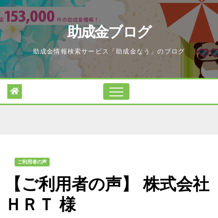
Skip
to
助成金ブログ
content
助成金情報検索サービス「助成金なう」のブログ
ご利用者の声
【ご利用者の声】 株式会社
ＨＲＴ 様