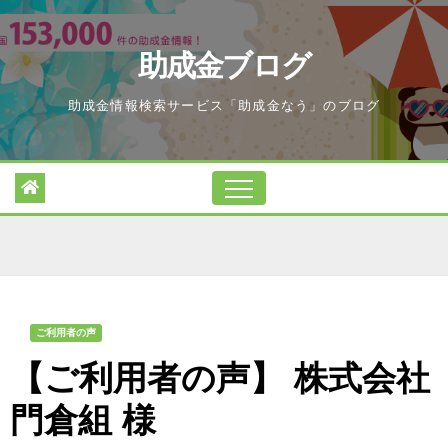
Skip
to
助成金ブログ
content
助成金情報検索サービス「助成金なう」のブログ
ご利用者の声
【ご利用者の声】 株式会社
門倉組 様