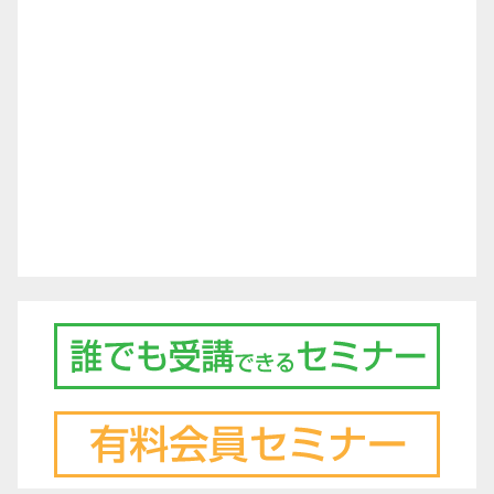
シ
ョ
ン