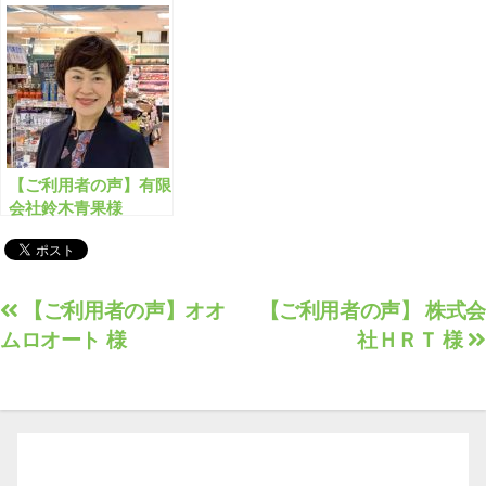
様
様
【ご利用者の声】有限
会社鈴木青果様
投
【ご利用者の声】オオ
【ご利用者の声】 株式会
ムロオート 様
社ＨＲＴ 様
稿
ナ
ビ
ゲ
ー