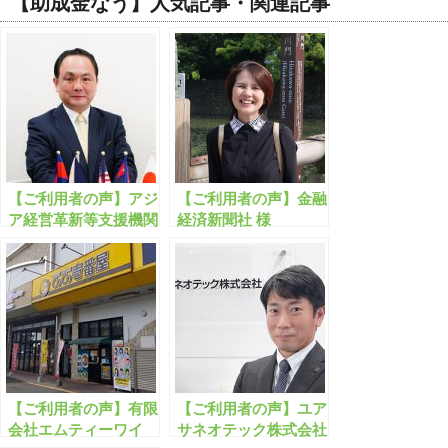
【助成金なう】人気記事・関連記事
【ご利用者の声】アジ
【ご利用者の声】金融
ア経営革新等支援機関
経済新聞社 様
様
【ご利用者の声】有限
【ご利用者の声】ユア
会社エムティーワイ
サネオテック株式会社