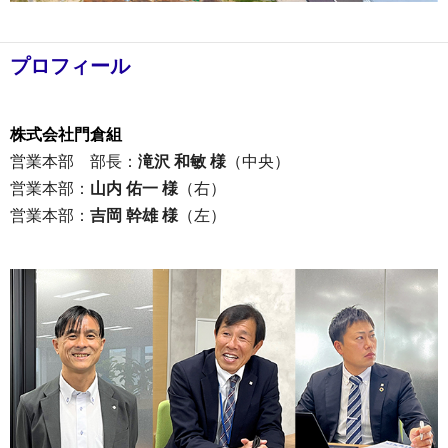
プロフィール
株式会社門倉組
営業本部 部長：
滝沢 和敏 様
（中央）
営業本部：
山内 佑一 様
（右）
営業本部：
吉岡 幹雄 様
（左）