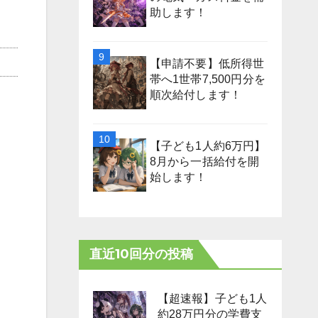
助します！
【申請不要】低所得世
帯へ1世帯7,500円分を
順次給付します！
【子ども1人約6万円】
8月から一括給付を開
始します！
直近10回分の投稿
【超速報】子ども1人
約28万円分の学費支