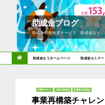
Skip
to
content
助成金ブログ
助成金情報検索サービス「助成金なう」
助成金なうホームページ
助成金セミナー
申請サポート
大型の助成金
設備系の助成金
事業再構築チャレン