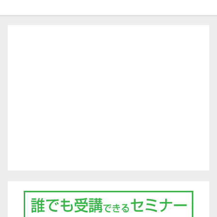
ゲ
ー
シ
ョ
ン