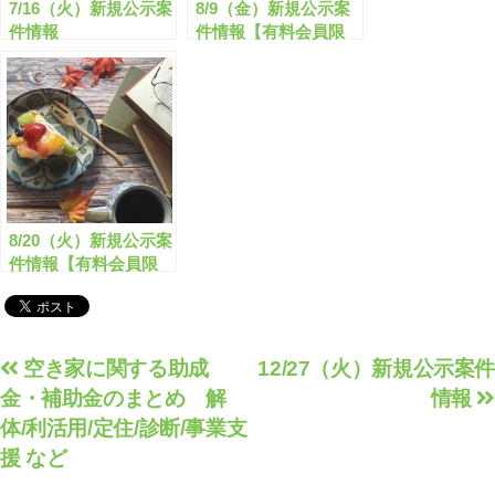
7/16（火）新規公示案
8/9（金）新規公示案
件情報
件情報【有料会員限
定】
8/20（火）新規公示案
件情報【有料会員限
定】
投
空き家に関する助成
12/27（火）新規公示案件
金・補助金のまとめ 解
情報
稿
体/利活用/定住/診断/事業支
ナ
援 など
ビ