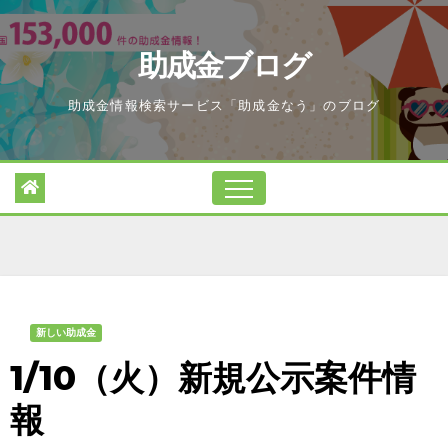
Skip
to
助成金ブログ
content
助成金情報検索サービス「助成金なう」のブログ
新しい助成金
1/10（火）新規公示案件情
報