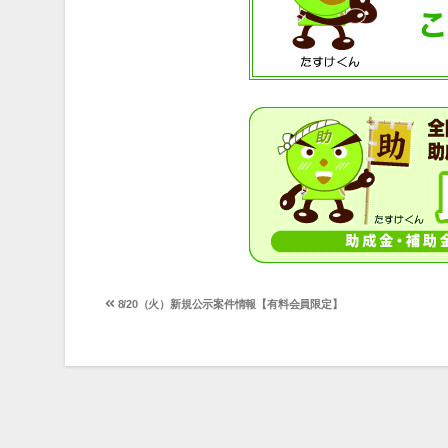
投
8/20（火）新規公示案件情報【有料会員限定】
稿
ナ
ビ
ゲ