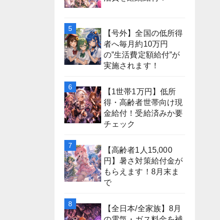
【号外】全国の低所得
者へ毎月約10万円
の”生活費定額給付”が
実施されます！
【1世帯1万円】低所
得・高齢者世帯向け現
金給付！受給済みか要
チェック
【高齢者1人15,000
円】暑さ対策給付金が
もらえます！8月末ま
で
【全日本/全家族】8月
の電気・ガス料金を補