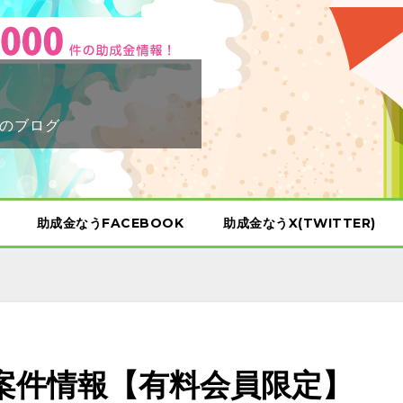
のブログ
助成金なうFACEBOOK
助成金なうX(TWITTER)
示案件情報【有料会員限定】