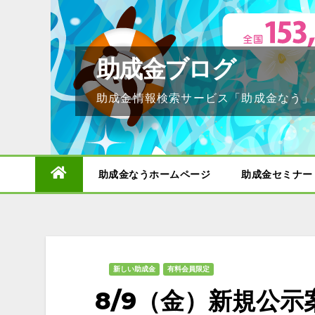
Skip
to
content
助成金ブログ
助成金情報検索サービス「助成金なう」
助成金なうホームページ
助成金セミナー
新しい助成金
有料会員限定
8/9（金）新規公