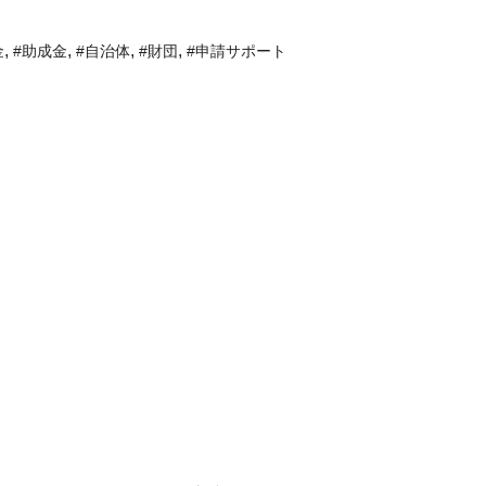
,
,
,
,
金
#助成金
#自治体
#財団
#申請サポート