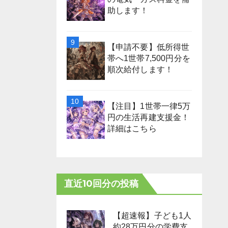
助します！
【申請不要】低所得世
帯へ1世帯7,500円分を
順次給付します！
【注目】1世帯一律5万
円の生活再建支援金！
詳細はこちら
直近10回分の投稿
【超速報】子ども1人
約28万円分の学費支