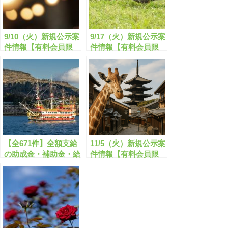
9/10（火）新規公示案
9/17（火）新規公示案
件情報【有料会員限
件情報【有料会員限
定】
定】
【全671件】全額支給
11/5（火）新規公示案
の助成金・補助金・給
件情報【有料会員限
付金のご案内【8/1～
定】
8/31分】