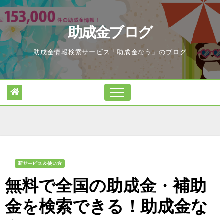
Skip
to
助成金ブログ
content
助成金情報検索サービス「助成金なう」のブログ
新サービス＆使い方
無料で全国の助成金・補助
金を検索できる！助成金な