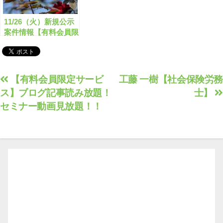
11/26（火）新規公示
案件情報【有料会員限
定】
投
【有料会員限定サービ
工藤 一樹【社会保険労務
ス】ブログ記事読み放題！
士】
稿
セミナー動画見放題！！
ナ
ビ
ゲ
ー
シ
ョ
ン