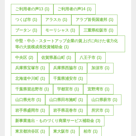
ご利用者の声13
(1)
ご利用者の声14
(1)
つくば市
(1)
アラスカ
(1)
アラブ首長国連邦
(1)
ブータン
(1)
モーリシャス
(1)
三重県松阪市
(1)
中堅・中小・スタートアップ企業の賃上げに向けた省力化
等の大規模成長投資補助金
(1)
中央区
(2)
佐賀県基山町
(1)
八王子市
(1)
兵庫県宝塚市
(1)
兵庫県西脇市
(1)
加須市
(1)
北海道中川町
(1)
千葉県浦安市
(1)
千葉県習志野市
(1)
宇都宮市
(1)
宜野湾市
(1)
山口県光市
(1)
山口県田布施町
(1)
山口県萩市
(1)
岩手県盛岡市
(1)
岩手県花巻市
(1)
所沢市
(1)
新事業進出・ものづくり商業サービス補助金
(3)
東京都渋谷区
(1)
東大阪市
(1)
柏市
(1)