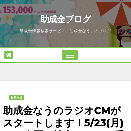
Skip
to
助成金ブログ
content
助成金情報検索サービス「助成金なう」のブログ
お知らせ
助成金なうのラジオCMが
スタートします！5/23(月)