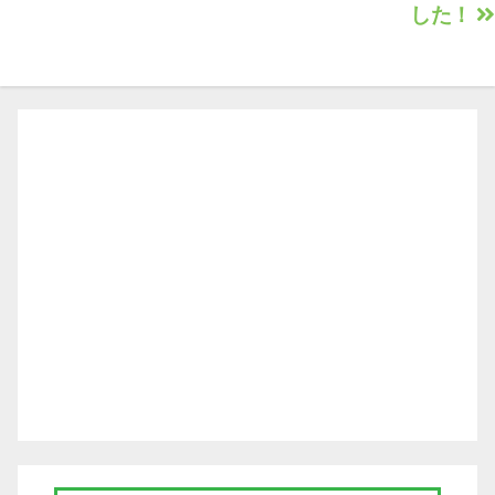
した！
ビ
ゲ
ー
シ
ョ
ン