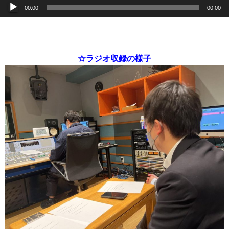
音
00:00
00:00
声
プ
レ
ー
☆ラジオ収録の様子
ヤ
ー