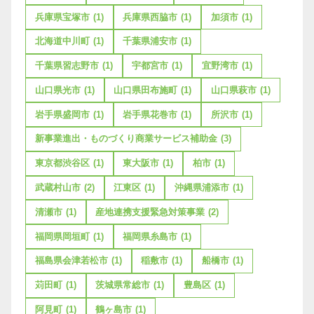
兵庫県宝塚市
(1)
兵庫県西脇市
(1)
加須市
(1)
北海道中川町
(1)
千葉県浦安市
(1)
千葉県習志野市
(1)
宇都宮市
(1)
宜野湾市
(1)
山口県光市
(1)
山口県田布施町
(1)
山口県萩市
(1)
岩手県盛岡市
(1)
岩手県花巻市
(1)
所沢市
(1)
新事業進出・ものづくり商業サービス補助金
(3)
東京都渋谷区
(1)
東大阪市
(1)
柏市
(1)
武蔵村山市
(2)
江東区
(1)
沖縄県浦添市
(1)
清瀬市
(1)
産地連携支援緊急対策事業
(2)
福岡県岡垣町
(1)
福岡県糸島市
(1)
福島県会津若松市
(1)
稲敷市
(1)
船橋市
(1)
苅田町
(1)
茨城県常総市
(1)
豊島区
(1)
阿見町
(1)
鶴ヶ島市
(1)