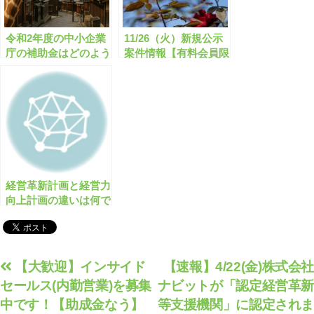
令和2年度の中小企業
11/26（火）新規公示
庁の補助金はどのよう
案件情報【有料会員限
なものがありますか？
定】
経営革新計画と経営力
向上計画の違いは何で
すか？
投
【大歓迎】インサイド
【速報】4/22(金)株式会社
セールス(内勤営業)を募集
ナビットが「認定経営革新
稿
中です！【助成金なう】
等支援機関」に認定されま
ナ