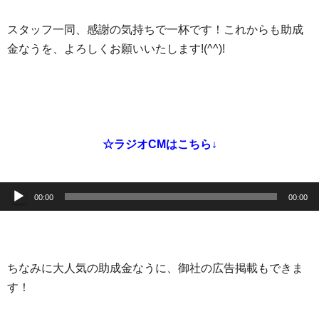
スタッフ一同、感謝の気持ちで一杯です！これからも助成
金なうを、よろしくお願いいたします!(^^)!
☆ラジオCMはこちら↓
音
00:00
00:00
声
プ
レ
ー
ちなみに大人気の助成金なうに、御社の広告掲載もできま
ヤ
す！
ー