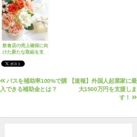
め
飲食店の売上確保に向
けた新たな取組を支
援 最大100万円＆助
成率4/5 【新型コロ
ナ対策】
投
バスを補助率100%で購
【速報】外国人起業家に最
入できる補助金とは？
大1500万円を支援しま
稿
す！
ナ
ビ
ゲ
ー