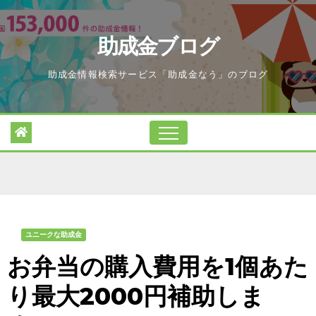
Skip
to
助成金ブログ
content
助成金情報検索サービス「助成金なう」のブログ
ユニークな助成金
お弁当の購入費用を1個あた
り最大2000円補助しま