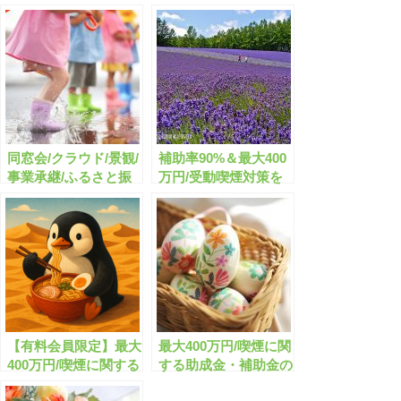
同窓会/クラウド/景観/
補助率90%＆最大400
事業承継/ふるさと振
万円/受動喫煙対策を
興に関する助成金・補
しよう
助金のまとめ
【有料会員限定】最大
最大400万円/喫煙に関
400万円/喫煙に関する
する助成金・補助金の
助成金・補助金のまと
まとめ