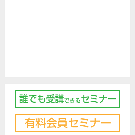
シ
ョ
ン