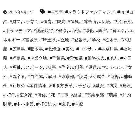
,
,
,
#中高年
#クラウドファンディング
#雨
#自
2019年9月17日
,
,
,
,
,
,
,
,
,
然
#財団
#子育て
#保育
#観光
#復興
#障害者
#伝統
#社会貢献
,
,
,
,
,
,
,
#ボランティア
#認証取得
#健康
#介護
#緑化
#障害
#省エネ
#エ
,
,
,
,
,
,
,
ネルギー
#宮城県
#埼玉県
#立地
#愛媛県
#学校
#栃木県
#不動
,
,
,
,
,
,
,
産
#広島県
#熊本県
#北海道
#美化
#コンサル
#神奈川県
#福岡
,
,
,
,
,
,
,
県
#福島県
#企業立地
#千葉県
#愛知県
#販路拡大
#地方
#外国
,
,
,
,
,
,
,
,
人
#福祉
#スポーツ
#災害
#住宅
#創業
#優遇
#マンション
#女
,
,
,
,
,
,
,
,
性
#既卒者
#自治体
#雇用
#東京都
#設備
#助成金
#連携
#補助
,
,
,
,
,
,
,
金
#新規公示案件情報
#働き方改革
#子ども
#融資
#防災
#建設
,
,
,
,
,
,
,
,
#NPO
#空き家
#研修
#花
#工事
#経営
#事業承継
#農業
#知的
,
,
,
,
財産
#中小企業
#NPO法人
#環境
#医療