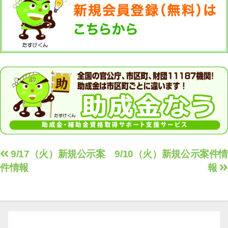
投
9/17（火）新規公示案
9/10（火）新規公示案件情
件情報
報
稿
ナ
ビ
ゲ