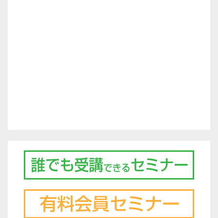
ー
シ
ョ
ン