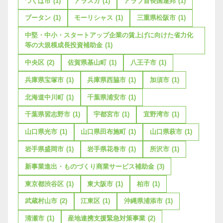
つくば市
(1)
アラスカ
(1)
アラブ首長国連邦
(1)
ブータン
(1)
モーリシャス
(1)
三重県松阪市
(1)
中堅・中小・スタートアップ企業の賃上げに向けた省力化
等の大規模成長投資補助金
(1)
中央区
(2)
佐賀県基山町
(1)
八王子市
(1)
兵庫県宝塚市
(1)
兵庫県西脇市
(1)
加須市
(1)
北海道中川町
(1)
千葉県浦安市
(1)
千葉県習志野市
(1)
宇都宮市
(1)
宜野湾市
(1)
山口県光市
(1)
山口県田布施町
(1)
山口県萩市
(1)
岩手県盛岡市
(1)
岩手県花巻市
(1)
所沢市
(1)
新事業進出・ものづくり商業サービス補助金
(3)
東京都渋谷区
(1)
東大阪市
(1)
柏市
(1)
武蔵村山市
(2)
江東区
(1)
沖縄県浦添市
(1)
清瀬市
(1)
産地連携支援緊急対策事業
(2)