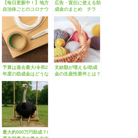
【毎日更新中！】地方
広告・宣伝に使える助
自治体ごとのコロナウ
成金のまとめ チラ
イルスに関する助成金
シ・ホームページ作
速報!!【有料会員限
成/ネット広告/創業
定】
【有料会員限定】
予算は過去最大/令和2
支給額が増える/助成
年度の助成金はどうな
金の生産性要件とは？
りますか？
最大約500万円助成？/