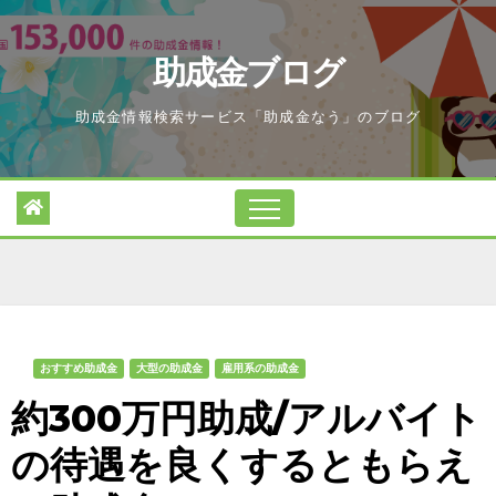
Skip
to
助成金ブログ
content
助成金情報検索サービス「助成金なう」のブログ
おすすめ助成金
大型の助成金
雇用系の助成金
約300万円助成/アルバイト
の待遇を良くするともらえ