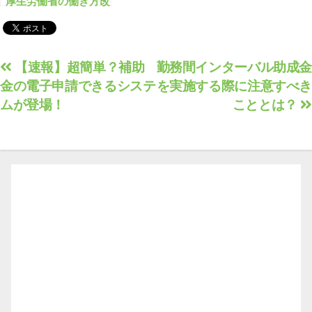
厚生労働省の働き方改
革推進支援助成金と
は？
投
【速報】超簡単？補助
勤務間インターバル助成金
金の電子申請できるシステ
を実施する際に注意すべき
稿
ムが登場！
こととは？
ナ
ビ
ゲ
ー
シ
ョ
ン