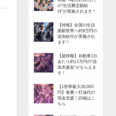
の”生活費定額給
付”が実施されます！
【特報】全国の生活
困窮世帯へ約9万円の
追加給付が実施され
ます！
【超特報】自動車1台
あたり約11万円の”追
加支援金”がもらえま
す！
【1世帯最大26,000
円】食費＋灯油代の
現金支援！詳細はこ
ちら