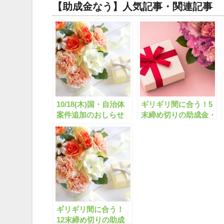
【助成金なう】人気記事・関連記事
10/18(木)国・自治体
ギリギリ間に合う！5
案件追加のおしらせ
末締め切りの助成金・
補助金「全573件」は
こちら！【有料会員限
定】
ギリギリ間に合う！
12末締め切りの助成