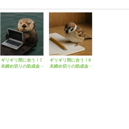
ギリギリ間に合う！7
ギリギリ間に合う！8
末締め切りの助成金・
末締め切りの助成金・
補助金「全496件」は
補助金「全531件」は
こちら！【有料会員限
こちら！【有料会員限
定】
定】