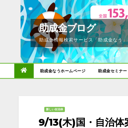
Skip
to
content
助成金ブログ
助成金情報検索サービス「助成金なう」
助成金なうホームページ
助成金セミナー
新しい自治体
9/13(木)国・自