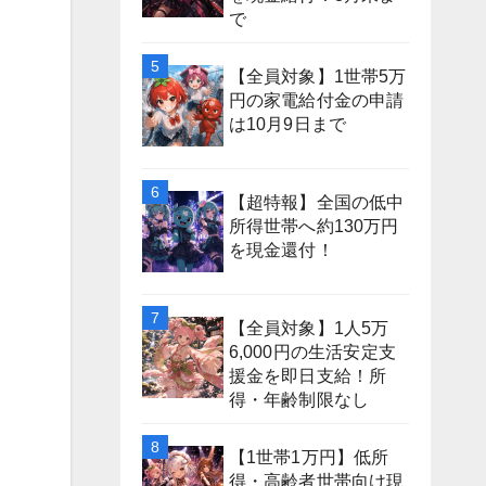
で
【全員対象】1世帯5万
円の家電給付金の申請
は10月9日まで
【超特報】全国の低中
所得世帯へ約130万円
を現金還付！
【全員対象】1人5万
6,000円の生活安定支
援金を即日支給！所
得・年齢制限なし
【1世帯1万円】低所
得・高齢者世帯向け現