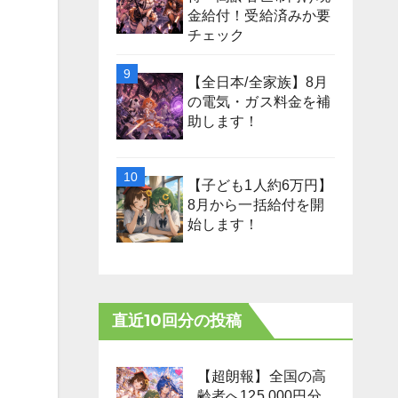
金給付！受給済みか要
チェック
【全日本/全家族】8月
の電気・ガス料金を補
助します！
【子ども1人約6万円】
8月から一括給付を開
始します！
直近10回分の投稿
【超朗報】全国の高
齢者へ125,000円分