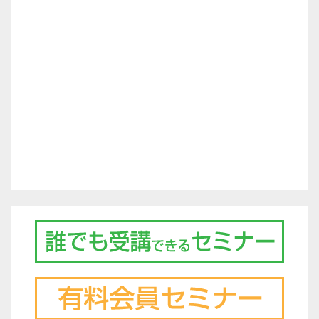
ー
シ
ョ
ン