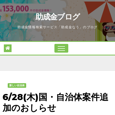
Skip
to
助成金ブログ
content
助成金情報検索サービス「助成金なう」のブログ
新しい自治体
6/28(木)国・自治体案件追
加のおしらせ