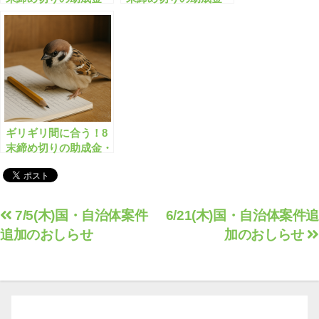
補助金「全573件」は
補助金「全496件」は
こちら！【有料会員限
こちら！【有料会員限
定】
定】
ギリギリ間に合う！8
末締め切りの助成金・
補助金「全531件」は
こちら！【有料会員限
定】
投
7/5(木)国・自治体案件
6/21(木)国・自治体案件追
追加のおしらせ
加のおしらせ
稿
ナ
ビ
ゲ