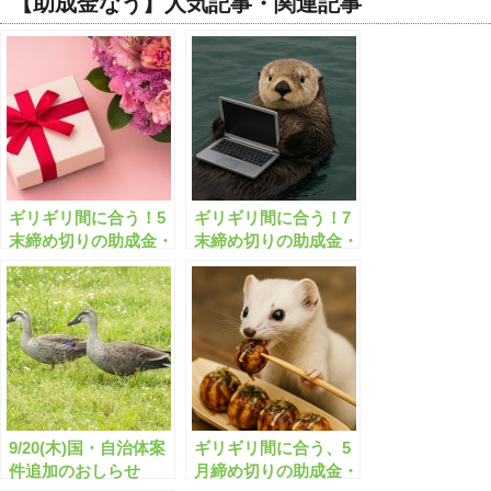
【助成金なう】人気記事・関連記事
ギリギリ間に合う！5
ギリギリ間に合う！7
末締め切りの助成金・
末締め切りの助成金・
補助金「全573件」は
補助金「全496件」は
こちら！【有料会員限
こちら！【有料会員限
定】
定】
9/20(木)国・自治体案
ギリギリ間に合う、5
件追加のおしらせ
月締め切りの助成金・