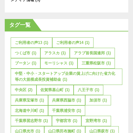
タグ一覧
ご利用者の声13
(1)
ご利用者の声14
(1)
つくば市
(1)
アラスカ
(1)
アラブ首長国連邦
(1)
ブータン
(1)
モーリシャス
(1)
三重県松阪市
(1)
中堅・中小・スタートアップ企業の賃上げに向けた省力化
等の大規模成長投資補助金
(1)
中央区
(2)
佐賀県基山町
(1)
八王子市
(1)
兵庫県宝塚市
(1)
兵庫県西脇市
(1)
加須市
(1)
北海道中川町
(1)
千葉県浦安市
(1)
千葉県習志野市
(1)
宇都宮市
(1)
宜野湾市
(1)
山口県光市
(1)
山口県田布施町
(1)
山口県萩市
(1)