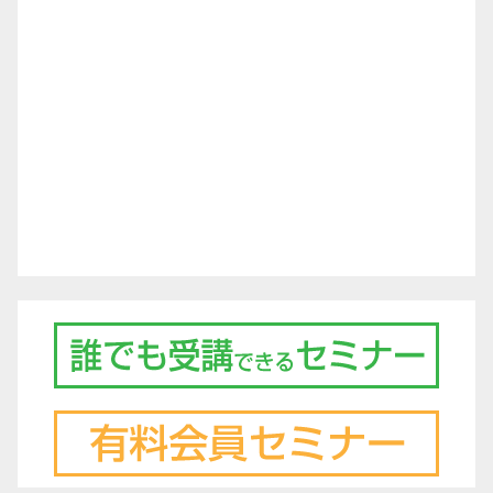
シ
ョ
ン