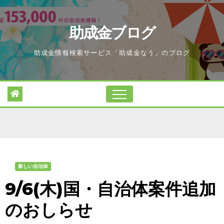
Skip
to
助成金ブログ
content
助成金情報検索サービス「助成金なう」のブログ
新しい自治体
9/6(木)国・自治体案件追加
のおしらせ