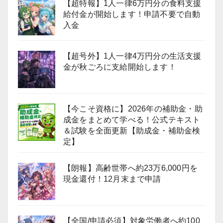
【超特報】1人一律6万円分の食料支援
給付金が開始します！申請不要で自動
入金
【超号外】1人一律4万円分の生活支援
金が秋ごろに支給開始します！
【今こそ資格に】2026年の補助金・助
成金をまとめて学べる！公式テキスト
＆試験を全面更新【助成金・補助金検
定】
【朗報】高齢世帯へ約23万6,000円を
現金還付！12月末まで申請
【全国/申請必須】対象労働者へ約100