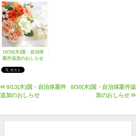
補助金、全165件はこ
ちら！【有料会員限
定】
10/18(木)国・自治体
案件追加のおしらせ
投
9/13(木)国・自治体案件
8/30(木)国・自治体案件追
追加のおしらせ
加のおしらせ
稿
ナ
ビ
ゲ
ー