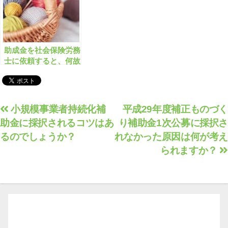
助成金を社会保険労務
士に依頼すると、何故
着手金を取られるので
しょうか？
投
小規模事業者持続化補
平成29年度補正ものづく
助金に採択されるコツはあ
り補助金1次公募に採択さ
稿
るのでしょうか？
れなかった原因は何が考え
ナ
られますか？
ビ
ゲ
ー
シ
ョ