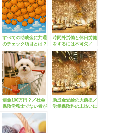
すべての助成金に共通
時間外労働と休日労働
のチェック項目とは？
をするには不可欠／
36協定とは何です
か？
罰金100万円？／社会
助成金受給の大前提／
保険労務士でない者が
労働保険料の未払いに
助成金申請書の作成代
注意しよう
行を行った場合どうな
りますか？