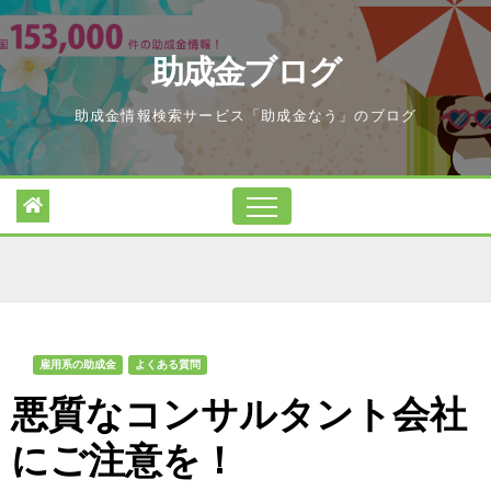
Skip
to
助成金ブログ
content
助成金情報検索サービス「助成金なう」のブログ
雇用系の助成金
よくある質問
悪質なコンサルタント会社
にご注意を！