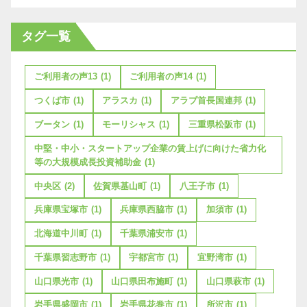
タグ一覧
ご利用者の声13
(1)
ご利用者の声14
(1)
つくば市
(1)
アラスカ
(1)
アラブ首長国連邦
(1)
ブータン
(1)
モーリシャス
(1)
三重県松阪市
(1)
中堅・中小・スタートアップ企業の賃上げに向けた省力化
等の大規模成長投資補助金
(1)
中央区
(2)
佐賀県基山町
(1)
八王子市
(1)
兵庫県宝塚市
(1)
兵庫県西脇市
(1)
加須市
(1)
北海道中川町
(1)
千葉県浦安市
(1)
千葉県習志野市
(1)
宇都宮市
(1)
宜野湾市
(1)
山口県光市
(1)
山口県田布施町
(1)
山口県萩市
(1)
岩手県盛岡市
(1)
岩手県花巻市
(1)
所沢市
(1)