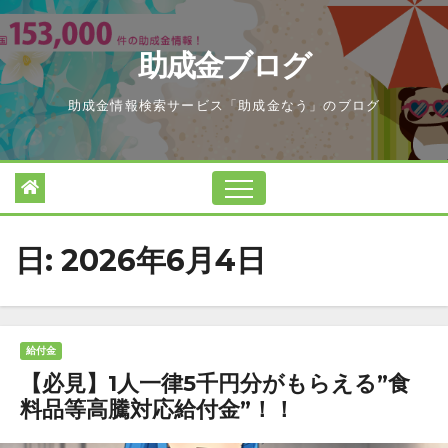
Skip
to
助成金ブログ
content
助成金情報検索サービス「助成金なう」のブログ
日:
2026年6月4日
給付金
【必見】1人一律5千円分がもらえる”食
料品等高騰対応給付金”！！