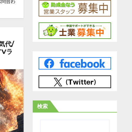
お問合わ
気代/
TVラ
検索