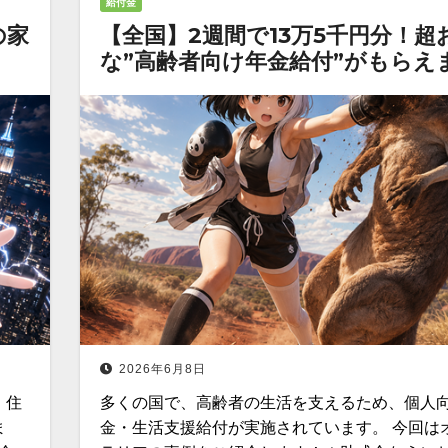
給付金
の家
【全国】2週間で13万5千円分！超
な”高齢者向け年金給付”がもらえ
2026年6月8日
、住
多くの国で、高齢者の生活を支えるため、個人
ま
金・生活支援給付が実施されています。 今回は