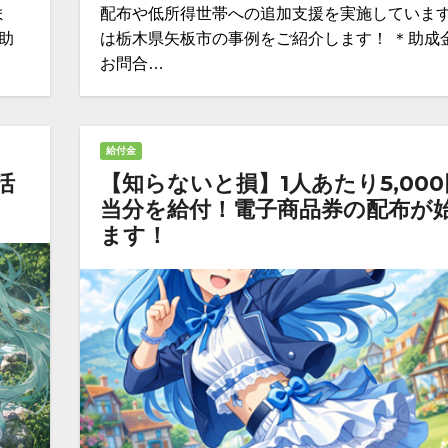
ま
配布や低所得世帯への追加支援を実施しています
助
は栃木県矢板市の事例をご紹介します！ ＊助成
お問合…
給付金
活
【知らないと損】1人あたり5,00
当分を給付！電子商品券の配布が
ます！