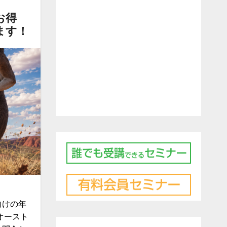
お得
ます！
向けの年
オースト