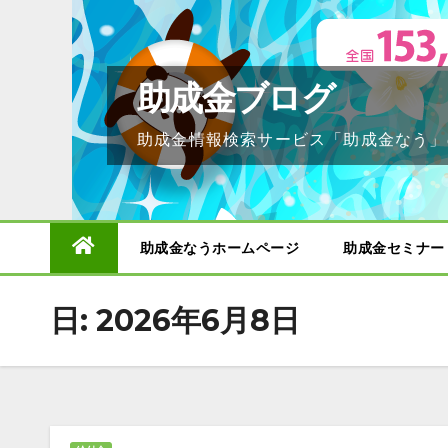
Skip
to
content
助成金ブログ
助成金情報検索サービス「助成金なう」
助成金なうホームページ
助成金セミナー
日:
2026年6月8日