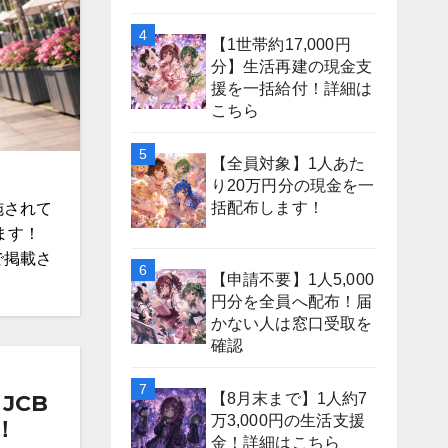
【1世帯約17,000円
分】生活再建の現金支
援を一括給付！詳細は
こちら
【全員対象】1人あた
り20万円分の現金を一
括配布します！
施されて
ます！
で掲載さ
【申請不要】1人5,000
円分を全員へ配布！届
かない人は窓口受取を
確認
【8月末まで】1人約7
JCB
万3,000円の生活支援
！
金！詳細はこちら