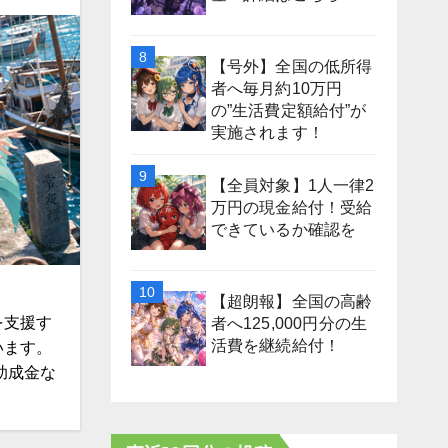
【号外】全国の低所得
者へ毎月約10万円
の”生活費定額給付”が
実施されます！
【全員対象】1人一律2
万円の現金給付！受給
できているか確認を
【超朗報】全国の高齢
を支援す
者へ125,000円分の生
活費を継続給付！
います。
助成金な