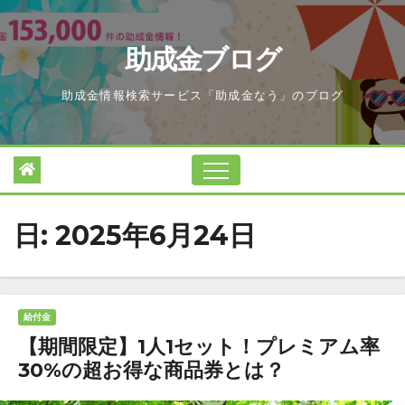
Skip
to
助成金ブログ
content
助成金情報検索サービス「助成金なう」のブログ
日:
2025年6月24日
給付金
【期間限定】1人1セット！プレミアム率
30%の超お得な商品券とは？