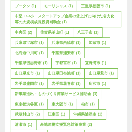
ブータン
(1)
モーリシャス
(1)
三重県松阪市
(1)
中堅・中小・スタートアップ企業の賃上げに向けた省力化
等の大規模成長投資補助金
(1)
中央区
(2)
佐賀県基山町
(1)
八王子市
(1)
兵庫県宝塚市
(1)
兵庫県西脇市
(1)
加須市
(1)
北海道中川町
(1)
千葉県浦安市
(1)
千葉県習志野市
(1)
宇都宮市
(1)
宜野湾市
(1)
山口県光市
(1)
山口県田布施町
(1)
山口県萩市
(1)
岩手県盛岡市
(1)
岩手県花巻市
(1)
所沢市
(1)
新事業進出・ものづくり商業サービス補助金
(3)
東京都渋谷区
(1)
東大阪市
(1)
柏市
(1)
武蔵村山市
(2)
江東区
(1)
沖縄県浦添市
(1)
清瀬市
(1)
産地連携支援緊急対策事業
(2)