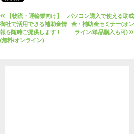
(無料/オンライン)
投
【物流・運輸業向け】
パソコン購入で使える助成
御社で活用できる補助金情
金・補助金セミナー(オン
稿
報を随時ご提供します！
ライン/単品購入も可)
ナ
(無料/オンライン)
ビ
ゲ
ー
シ
ョ
ン