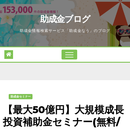
Skip
to
助成金ブログ
content
助成金情報検索サービス「助成金なう」のブログ
助成金セミナー
【最大50億円】大規模成長
投資補助金セミナー(無料/