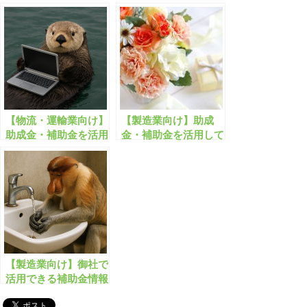
募 解説セミナー(無
ー(オンライン/単品購
料/オンライン)
入も可)
【物流・運輸業向け】
【製造業向け】助成
助成金・補助金を活用
金・補助金を活用して
して受注率アップセミ
受注率アップセミナー
ナー(無料/オンライン)
(無料/オンライン)
【製造業向け】御社で
活用できる補助金情報
を随時ご提供します！