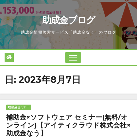
Skip
to
助成金ブログ
content
助成金情報検索サービス「助成金なう」のブログ
日:
2023年8月7日
助成金セミナー
補助金×ソフトウェア セミナー(無料/オ
ンライン)【アイティクラウド株式会社×
助成金なう】