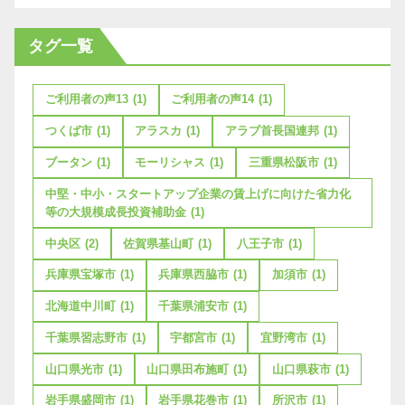
タグ一覧
ご利用者の声13
(1)
ご利用者の声14
(1)
つくば市
(1)
アラスカ
(1)
アラブ首長国連邦
(1)
ブータン
(1)
モーリシャス
(1)
三重県松阪市
(1)
中堅・中小・スタートアップ企業の賃上げに向けた省力化
等の大規模成長投資補助金
(1)
中央区
(2)
佐賀県基山町
(1)
八王子市
(1)
兵庫県宝塚市
(1)
兵庫県西脇市
(1)
加須市
(1)
北海道中川町
(1)
千葉県浦安市
(1)
千葉県習志野市
(1)
宇都宮市
(1)
宜野湾市
(1)
山口県光市
(1)
山口県田布施町
(1)
山口県萩市
(1)
岩手県盛岡市
(1)
岩手県花巻市
(1)
所沢市
(1)