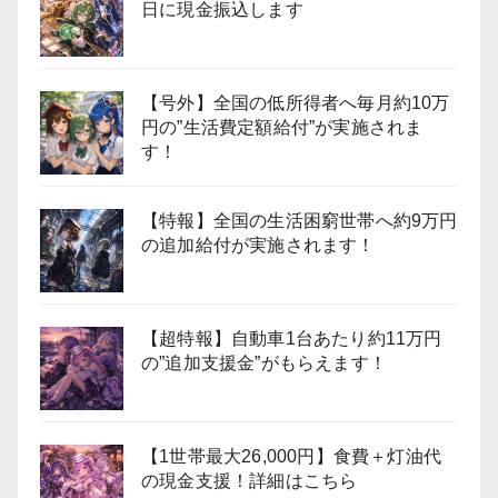
日に現金振込します
【号外】全国の低所得者へ毎月約10万
円の”生活費定額給付”が実施されま
す！
【特報】全国の生活困窮世帯へ約9万円
の追加給付が実施されます！
【超特報】自動車1台あたり約11万円
の”追加支援金”がもらえます！
【1世帯最大26,000円】食費＋灯油代
の現金支援！詳細はこちら