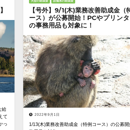
大型の助成金
設備系の助成金
】
【号外】9/1(木)業務改善助成金（
ース）が公募開始！PCやプリンタ
の事務用品も対象に！
な給
2022年9月1日
えて
かっ
1/13(木)業務改善助成金（特例コース）の公募