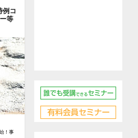
特例コ
ー等
開始！事