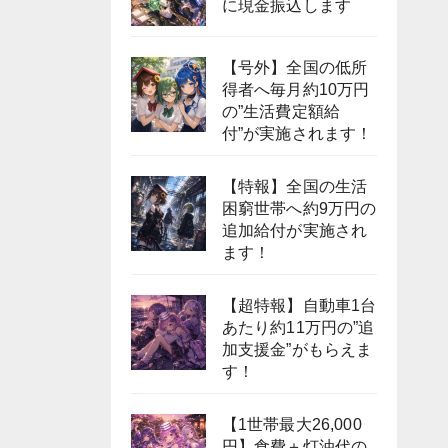
に現金振込します
【号外】全国の低所
得者へ毎月約10万円
の”生活費定額給
付”が実施されます！
【特報】全国の生活
困窮世帯へ約9万円の
追加給付が実施され
ます！
【超特報】自動車1台
あたり約11万円の”追
加支援金”がもらえま
す！
【1世帯最大26,000
円】食費＋灯油代の