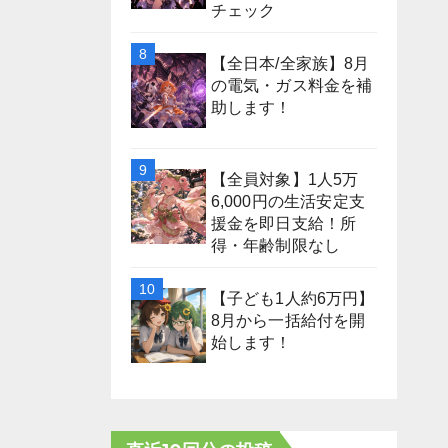
チェック
【全日本/全家族】8月
の電気・ガス料金を補
助します！
【全員対象】1人5万
6,000円の生活安定支
援金を即日支給！所
得・年齢制限なし
【子ども1人約6万円】
8月から一括給付を開
始します！