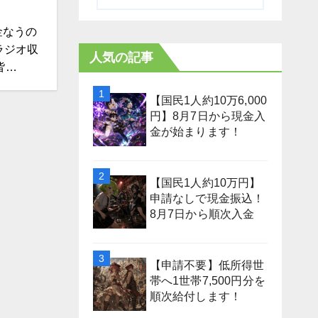
金なうの
ラジオ収
人気の記事
皆…
【国民1人約10万6,000
円】8月7日から現金入
金が始まります！
【国民1人約10万円】
申請なしで現金振込！
8月7日から順次入金
【申請不要】低所得世
帯へ1世帯7,500円分を
順次給付します！