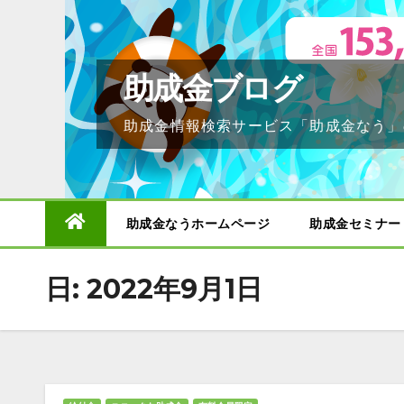
Skip
to
content
助成金ブログ
助成金情報検索サービス「助成金なう」
助成金なうホームページ
助成金セミナー
日:
2022年9月1日