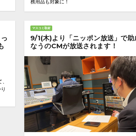
務用品も対象に！
マスコミ取材
もっ
9/1(木)より「ニッポン放送」で助
も
なうのCMが放送されます！
て、
かり