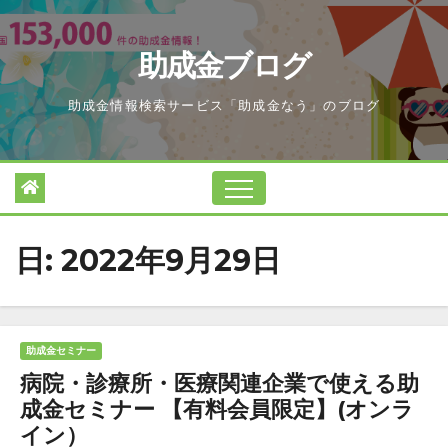
Skip
to
助成金ブログ
content
助成金情報検索サービス「助成金なう」のブログ
日:
2022年9月29日
助成金セミナー
病院・診療所・医療関連企業で使える助
成金セミナー 【有料会員限定】(オンラ
イン）