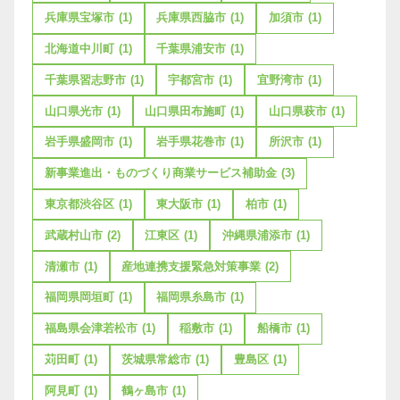
兵庫県宝塚市
(1)
兵庫県西脇市
(1)
加須市
(1)
北海道中川町
(1)
千葉県浦安市
(1)
千葉県習志野市
(1)
宇都宮市
(1)
宜野湾市
(1)
山口県光市
(1)
山口県田布施町
(1)
山口県萩市
(1)
岩手県盛岡市
(1)
岩手県花巻市
(1)
所沢市
(1)
新事業進出・ものづくり商業サービス補助金
(3)
東京都渋谷区
(1)
東大阪市
(1)
柏市
(1)
武蔵村山市
(2)
江東区
(1)
沖縄県浦添市
(1)
清瀬市
(1)
産地連携支援緊急対策事業
(2)
福岡県岡垣町
(1)
福岡県糸島市
(1)
福島県会津若松市
(1)
稲敷市
(1)
船橋市
(1)
苅田町
(1)
茨城県常総市
(1)
豊島区
(1)
阿見町
(1)
鶴ヶ島市
(1)