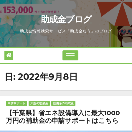
Skip
to
助成金ブログ
content
助成金情報検索サービス「助成金なう」のブログ
日:
2022年9月8日
申請サポート
大型の助成金
設備系の助成金
【千葉県】省エネ設備導入に最大1000
万円の補助金の申請サポートはこちら