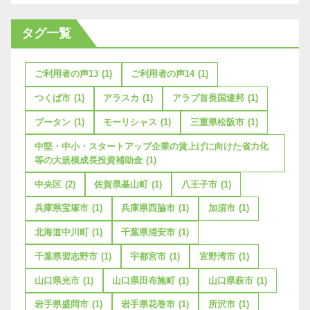
タグ一覧
ご利用者の声13
(1)
ご利用者の声14
(1)
つくば市
(1)
アラスカ
(1)
アラブ首長国連邦
(1)
ブータン
(1)
モーリシャス
(1)
三重県松阪市
(1)
中堅・中小・スタートアップ企業の賃上げに向けた省力化
等の大規模成長投資補助金
(1)
中央区
(2)
佐賀県基山町
(1)
八王子市
(1)
兵庫県宝塚市
(1)
兵庫県西脇市
(1)
加須市
(1)
北海道中川町
(1)
千葉県浦安市
(1)
千葉県習志野市
(1)
宇都宮市
(1)
宜野湾市
(1)
山口県光市
(1)
山口県田布施町
(1)
山口県萩市
(1)
岩手県盛岡市
(1)
岩手県花巻市
(1)
所沢市
(1)