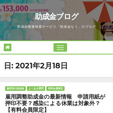
Skip
to
助成金ブログ
content
助成金情報検索サービス「助成金なう」のブログ
日:
2021年2月18日
雇用系の助成金
よくある質問
有料会員限定
雇用調整助成金の最新情報 申請用紙が
押印不要？感染による休業は対象外？
【有料会員限定】