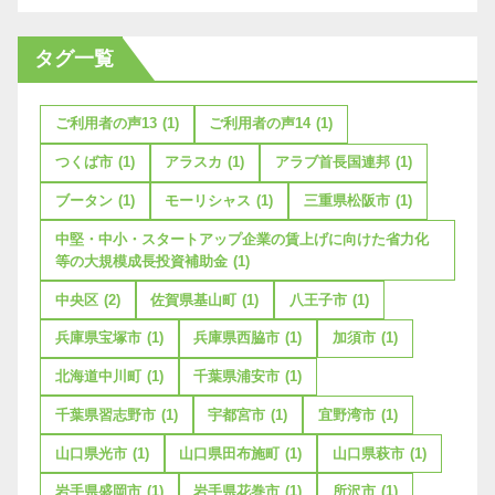
タグ一覧
ご利用者の声13
(1)
ご利用者の声14
(1)
つくば市
(1)
アラスカ
(1)
アラブ首長国連邦
(1)
ブータン
(1)
モーリシャス
(1)
三重県松阪市
(1)
中堅・中小・スタートアップ企業の賃上げに向けた省力化
等の大規模成長投資補助金
(1)
中央区
(2)
佐賀県基山町
(1)
八王子市
(1)
兵庫県宝塚市
(1)
兵庫県西脇市
(1)
加須市
(1)
北海道中川町
(1)
千葉県浦安市
(1)
千葉県習志野市
(1)
宇都宮市
(1)
宜野湾市
(1)
山口県光市
(1)
山口県田布施町
(1)
山口県萩市
(1)
岩手県盛岡市
(1)
岩手県花巻市
(1)
所沢市
(1)