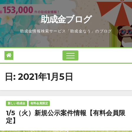
Skip
to
助成金ブログ
content
助成金情報検索サービス「助成金なう」のブログ
日:
2021年1月5日
新しい助成金
有料会員限定
1/5（火）新規公示案件情報【有料会員限
定】