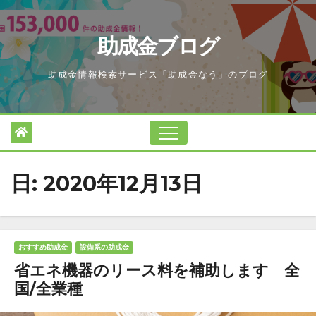
Skip
to
助成金ブログ
content
助成金情報検索サービス「助成金なう」のブログ
日:
2020年12月13日
おすすめ助成金
設備系の助成金
省エネ機器のリース料を補助します 全
国/全業種