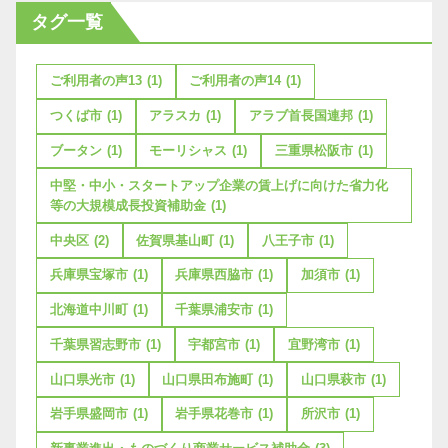
タグ一覧
ご利用者の声13
(1)
ご利用者の声14
(1)
つくば市
(1)
アラスカ
(1)
アラブ首長国連邦
(1)
ブータン
(1)
モーリシャス
(1)
三重県松阪市
(1)
中堅・中小・スタートアップ企業の賃上げに向けた省力化
等の大規模成長投資補助金
(1)
中央区
(2)
佐賀県基山町
(1)
八王子市
(1)
兵庫県宝塚市
(1)
兵庫県西脇市
(1)
加須市
(1)
北海道中川町
(1)
千葉県浦安市
(1)
千葉県習志野市
(1)
宇都宮市
(1)
宜野湾市
(1)
山口県光市
(1)
山口県田布施町
(1)
山口県萩市
(1)
岩手県盛岡市
(1)
岩手県花巻市
(1)
所沢市
(1)