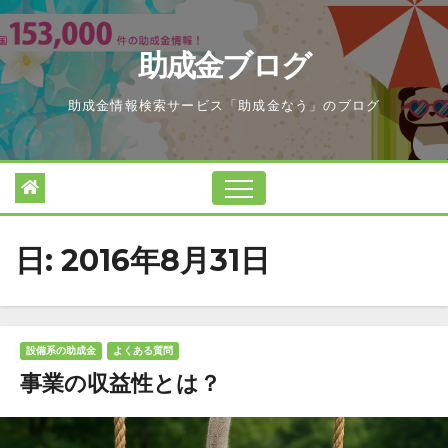
Skip
to
助成金ブログ
content
助成金情報検索サービス「助成金なう」のブログ
日:
2016年8月31日
設備系の助成金
よくある質問
事業の収益性とは？