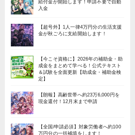
給付金が開始します！申請不要で自動
入金
【超号外】1人一律4万円分の生活支援
金が秋ごろに支給開始します！
【今こそ資格に】2026年の補助金・助
成金をまとめて学べる！公式テキスト
＆試験を全面更新【助成金・補助金検
定】
【朗報】高齢世帯へ約23万6,000円を
現金還付！12月末まで申請
【全国/申請必須】対象労働者へ約100
万円分の一括補填をします！