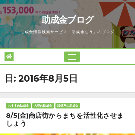
Skip
to
助成金ブログ
content
助成金情報検索サービス「助成金なう」のブログ
日:
2016年8月5日
おすすめ助成金
大型の助成金
設備系の助成金
8/5(金)商店街からまちを活性化させま
しょう