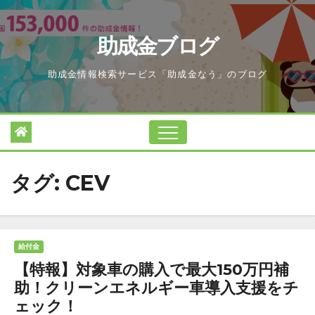
Skip
to
助成金ブログ
content
助成金情報検索サービス「助成金なう」のブログ
タグ:
CEV
給付金
【特報】対象車の購入で最大150万円補
助！クリーンエネルギー車導入支援をチ
ェック！