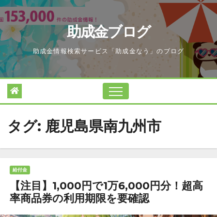
Skip
to
助成金ブログ
content
助成金情報検索サービス「助成金なう」のブログ
タグ:
鹿児島県南九州市
給付金
【注目】1,000円で1万6,000円分！超高
率商品券の利用期限を要確認