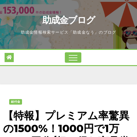
Skip
to
助成金ブログ
content
助成金情報検索サービス「助成金なう」のブログ
給付金
【特報】プレミアム率驚異
の1500%！1000円で1万