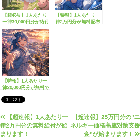
【超必見】1人あたり
【特報】1人あたり一
一律30,000円分が給付
律2万円分が無料配布
されます！
されます！
【特報】1人あたり一
律30,000円分が無料で
もらえます！
投
【超速報】1人あたり一
【超速報】25万円分の”エ
律2万円分の無料給付が始
ネルギー価格高騰対策支援
稿
まります！
金”が始まります！
ナ