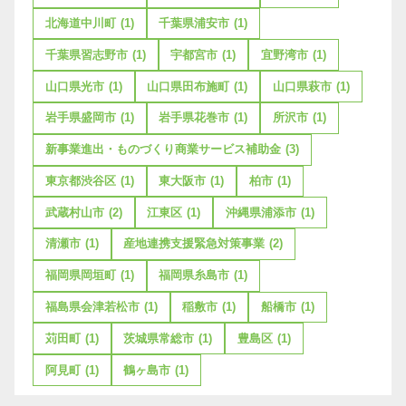
北海道中川町
(1)
千葉県浦安市
(1)
千葉県習志野市
(1)
宇都宮市
(1)
宜野湾市
(1)
山口県光市
(1)
山口県田布施町
(1)
山口県萩市
(1)
岩手県盛岡市
(1)
岩手県花巻市
(1)
所沢市
(1)
新事業進出・ものづくり商業サービス補助金
(3)
東京都渋谷区
(1)
東大阪市
(1)
柏市
(1)
武蔵村山市
(2)
江東区
(1)
沖縄県浦添市
(1)
清瀬市
(1)
産地連携支援緊急対策事業
(2)
福岡県岡垣町
(1)
福岡県糸島市
(1)
福島県会津若松市
(1)
稲敷市
(1)
船橋市
(1)
苅田町
(1)
茨城県常総市
(1)
豊島区
(1)
阿見町
(1)
鶴ヶ島市
(1)